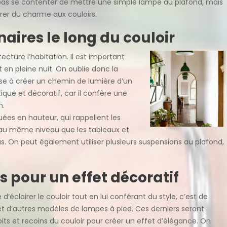
 pas se contenter de mettre une simple lampe au plafond, mais
érer du charme aux couloirs.
naires le long du couloir
ecture l’habitation. Il est important
t en pleine nuit. On oublie donc la
e à créer un chemin de lumière d’un
atique et décoratif, car il confère une
n.
tuées en hauteur, qui rappellent les
e au même niveau que les tableaux et
s. On peut également utiliser plusieurs suspensions au plafond,
s pour un effet décoratif
 d’éclairer le couloir tout en lui conférant du style, c’est de
et d’autres modèles de lampes à pied. Ces derniers seront
roits et recoins du couloir pour créer un effet d’élégance. On