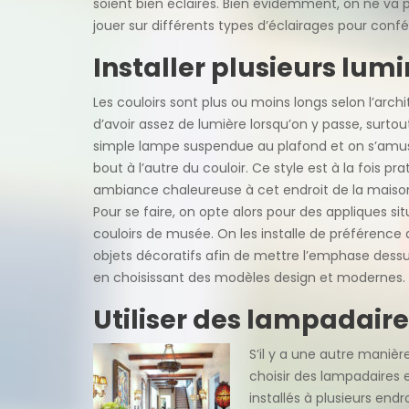
soient bien éclairés. Bien évidemment, on ne va
jouer sur différents types d’éclairages pour conf
Installer plusieurs lumi
Les couloirs sont plus ou moins longs selon l’archit
d’avoir assez de lumière lorsqu’on y passe, surtou
simple lampe suspendue au plafond et on s’amus
bout à l’autre du couloir. Ce style est à la fois pr
ambiance chaleureuse à cet endroit de la maiso
Pour se faire, on opte alors pour des appliques si
couloirs de musée. On les installe de préférenc
objets décoratifs afin de mettre l’emphase dessu
en choisissant des modèles design et modernes.
Utiliser des lampadaire
S’il y a une autre manière
choisir des lampadaires 
installés à plusieurs end