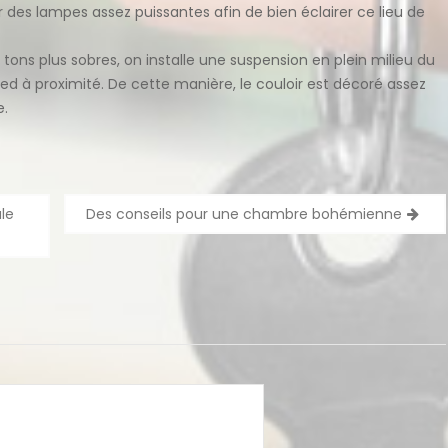
 des lampes assez puissantes afin de bien éclairer ce lieu de
 tons plus sobres, on installe une suspension en plein milieu du
ed à proximité. De cette manière, le couloir est décoré assez
e.
le
Des conseils pour une chambre bohémienne