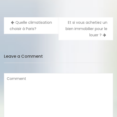
Navigation
Quelle climatisation
Et si vous achetiez un
de
choisir à Paris?
bien immobilier pour le
l’article
louer ?
Leave a Comment