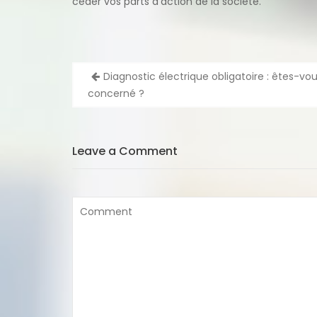
céder vos parts d’action de la société.
Navigation
Diagnostic électrique obligatoire : êtes-vo
de
concerné ?
l’article
Leave a Comment