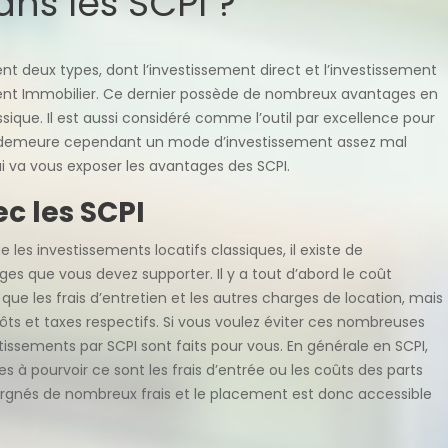
ans les SCPI ?
t deux types, dont l’investissement direct et l’investissement
ement Immobilier. Ce dernier possède de nombreux avantages en
que. Il est aussi considéré comme l’outil par excellence pour
. Il demeure cependant un mode d’investissement assez mal
qui va vous exposer les avantages des SCPI.
ec les SCPI
 les investissements locatifs classiques, il existe de
s que vous devez supporter. Il y a tout d’abord le coût
i que les frais d’entretien et les autres charges de location, mais
mpôts et taxes respectifs. Si vous voulez éviter ces nombreuses
tissements par SCPI sont faits pour vous. En générale en SCPI,
s à pourvoir ce sont les frais d’entrée ou les coûts des parts
argnés de nombreux frais et le placement est donc accessible