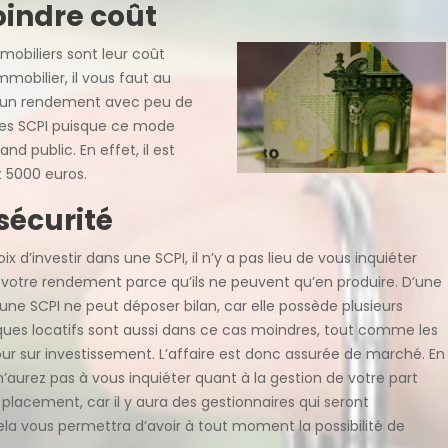
indre coût
obiliers sont leur coût
mmobilier, il vous faut au
ir un rendement avec peu de
 les SCPI puisque ce mode
d public. En effet, il est
t 5000 euros.
sécurité
oix d’investir dans une SCPI, il n’y a pas lieu de vous inquiéter
e votre rendement parce qu’ils ne peuvent qu’en produire. D’une
une SCPI ne peut déposer bilan, car elle possède plusieurs
ques locatifs sont aussi dans ce cas moindres, tout comme les
our sur investissement. L’affaire est donc assurée de marché. En
n’aurez pas à vous inquiéter quant à la gestion de votre part
 placement, car il y aura des gestionnaires qui seront
la vous permettra d’avoir à tout moment la possibilité de