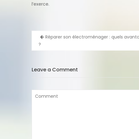
l’exerce.
Navigation
Réparer son électroménager : quels avant
de
?
l’article
Leave a Comment