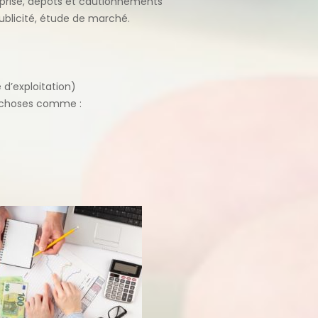
reprise, dépôts et cautionnements
publicité, étude de marché.
d’exploitation)
es choses comme :