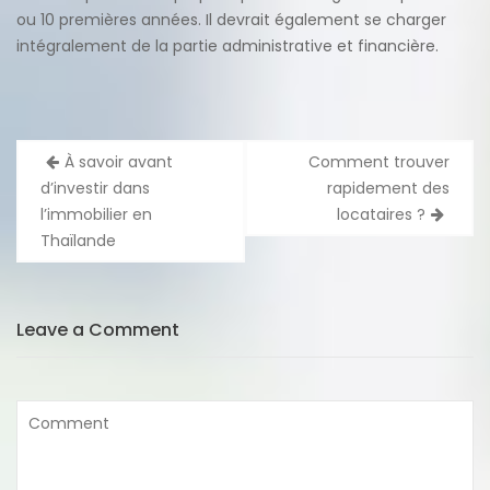
ou 10 premières années. Il devrait également se charger
intégralement de la partie administrative et financière.
Navigation
À savoir avant
Comment trouver
de
d’investir dans
rapidement des
l’article
l’immobilier en
locataires ?
Thaïlande
Leave a Comment