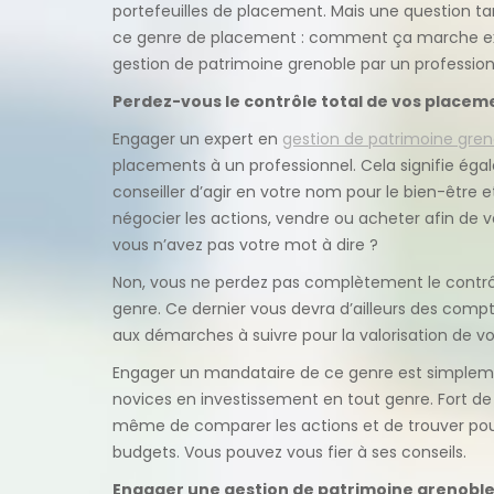
portefeuilles de placement. Mais une question tar
ce genre de placement : comment ça marche exa
gestion de patrimoine grenoble par un profession
Perdez-vous le contrôle total de vos place
Engager un expert en
gestion de patrimoine gren
placements à un professionnel. Cela signifie ég
conseiller d’agir en votre nom pour le bien-être e
négocier les actions, vendre ou acheter afin de va
vous n’avez pas votre mot à dire ?
Non, vous ne perdez pas complètement le contr
genre. Ce dernier vous devra d’ailleurs des compt
aux démarches à suivre pour la valorisation de vo
Engager un mandataire de ce genre est simplemen
novices en investissement en tout genre. Fort de 
même de comparer les actions et de trouver pour
budgets. Vous pouvez vous fier à ses conseils.
Engager une gestion de patrimoine grenoble