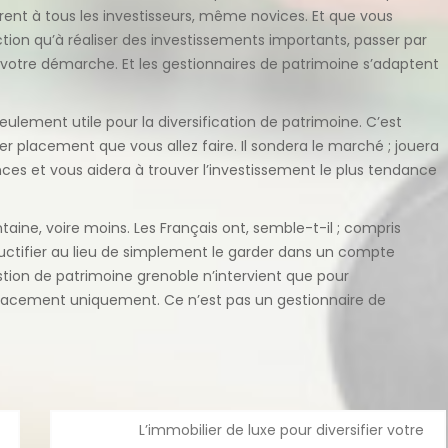
uvrent à tous les investisseurs, même novices. Et que vous
tion qu’à réaliser des investissements importants, passer par
e votre démarche. Et les gestionnaires de patrimoine s’adaptent
 seulement utile pour la diversification de patrimoine. C’est
er placement que vous allez faire. Il sondera le marché ; jouera
es et vous aidera à trouver l’investissement le plus tendance
ntaine, voire moins. Les Français ont, semble-t-il ; compris
fructifier au lieu de simplement le garder dans un compte
estion de patrimoine grenoble n’intervient que pour
e placement uniquement. Ce n’est pas un gestionnaire de
L’immobilier de luxe pour diversifier votre