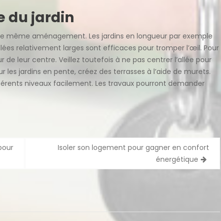
e du jardin
as le même aménagement. Les jardins en longueur par exemple
llées relativement larges sont efficaces pour tromper l’œil. Pour
r de leur centre. Veillez toutefois à ne pas centrer l’allée pour
r les jardins en pente, créez des terrasses à l’aide de murets.
fférents niveaux facilement. Les travaux pourront demander
pour
Isoler son logement pour gagner en confort
énergétique