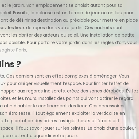
son et le jardin. Son emplacement se choisit autant pour sa
soleil. Ensuite, la pelouse est un terrain de jeux ou un lieu pour
portant de définir sa destination au préalable pour mettre en place
ez les lieux de repos dans votre jardin. Ces endroits sont
i vont les abriter des ardeurs du soleil. Une installation de petite
os paisible. Pour parfaire votre jardin dans les règles d’art, vous
sagiste Paris
.
ins ?
etits. Ces derniers sont en effet complexes à aménager. Vous
ux pour alléger visuellement l’espace. Pour limiter l’effet de
chapper aux regards indiscrets, créez des zones dérobées. Évitez
roites et les murs. Installez des points qui vont attirer le regard
 afin d’oublier le confinement des lieux. Ces accessoires
son étroitesse. Il faut également exploiter la verticalité en
s. La plantation des arbres fastigiés hauts et étroits est
ace, il faut savoir jouer sur les teintes. Le choix d’une couleur
ol permettent d’agrandir votre jardin.