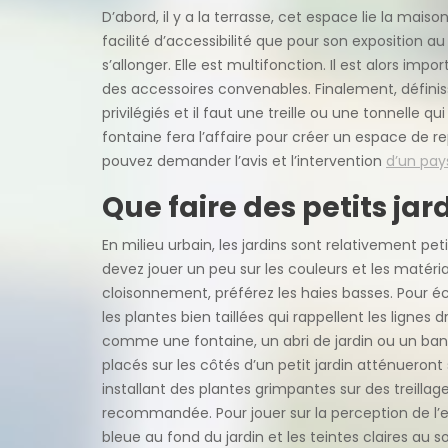
D’abord, il y a la terrasse, cet espace lie la mai
facilité d’accessibilité que pour son exposition au 
s’allonger. Elle est multifonction. Il est alors im
des accessoires convenables. Finalement, définiss
privilégiés et il faut une treille ou une tonnelle qu
fontaine fera l’affaire pour créer un espace de rep
pouvez demander l’avis et l’intervention
d’un pay
Que faire des petits jard
En milieu urbain, les jardins sont relativement p
devez jouer un peu sur les couleurs et les matéria
cloisonnement, préférez les haies basses. Pour é
les plantes bien taillées qui rappellent les lignes d
comme une fontaine, un abri de jardin ou un banc
placés sur les côtés d’un petit jardin atténueront 
installant des plantes grimpantes sur des treillage
recommandée. Pour jouer sur la perception de l’esp
bleue au fond du jardin et les teintes claires au s