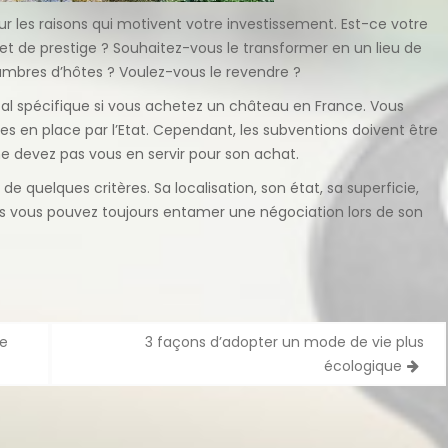
ur les raisons qui motivent votre investissement. Est-ce votre
 et de prestige ? Souhaitez-vous le transformer en un lieu de
ambres d’hôtes ? Voulez-vous le revendre ?
cal spécifique si vous achetez un château en France. Vous
es en place par l’Etat. Cependant, les subventions doivent être
 ne devez pas vous en servir pour son achat.
de quelques critères. Sa localisation, son état, sa superficie,
Mais vous pouvez toujours entamer une négociation lors de son
ne
3 façons d’adopter un mode de vie plus
écologique